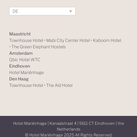
DE
Maastricht
Townhouse Hotel
•
Mabi City Center Hotel
•
Kaboom Hotel
•
The Green Elephant Hostels
Amsterdam
Qbic Hotel WTC
Eindhoven
Hotel Mariënhage
Den Haag
Townhouse Hotel
•
The Ald Hotel
Hotel Mariënhage | Kanaalstraat 4 | 5611 CT Eindhoven | the
Netherlands
© Hotel Mariënhage 2025 All Rights Reserved.