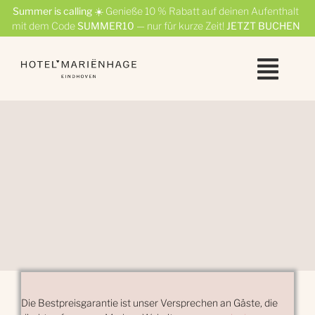
Skip
Summer is calling
☀️ Genieße 10 % Rabatt auf deinen Aufenthalt
to
mit dem Code
SUMMER10
— nur für kurze Zeit!
JETZT BUCHEN
content
Die Bestpreisgarantie ist unser Versprechen an Gäste, die