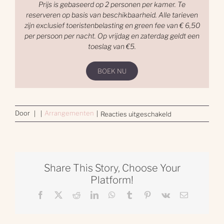
Prijs is gebaseerd op 2 personen per kamer. Te
reserveren op basis van beschikbaarheid. Alle tarieven
zijn exclusief toeristenbelasting en green fee van € 6,50
per persoon per nacht. Op vrijdag en zaterdag geldt een
toeslag van €5.
BOEK NU
voor
Door
Arrangementen
|
|
|
Reacties uitgeschakeld
Fietsarrangemen
in
Eindhoven
Share This Story, Choose Your
Platform!
Facebook
X
Reddit
LinkedIn
WhatsApp
Tumblr
Pinterest
Vk
E-
mail